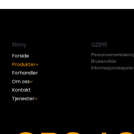
Meny
GDPR
Personvernerklærin
Forside
Brukervilkår
Produkter
Informasjonskapsler
Forhandler
Om oss
Kontakt
Tjenester