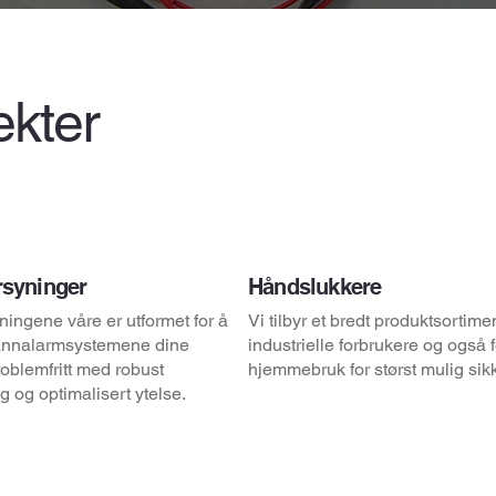
ekter
rsyninger
Håndslukkere
ningene våre er utformet for å
Vi tilbyr et bredt produktsortimen
rannalarmsystemene dine
industrielle forbrukere og også f
roblemfritt med robust
hjemmebruk for størst mulig sik
g og optimalisert ytelse.