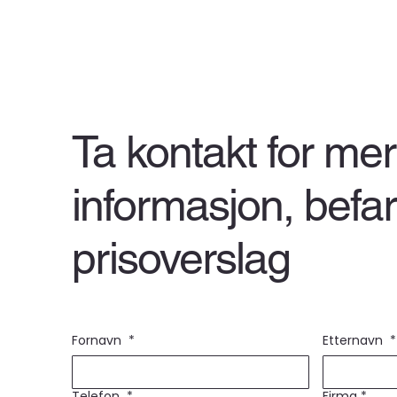
Ta kontakt for mer
informasjon, befa
prisoverslag
Fornavn
*
Etternavn
*
Telefon
*
Firma
*