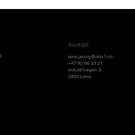
Kontakt
g
jens.georg@obs1.no
+47 92 66 33 21
Industrivegen 3,
2850 Lena