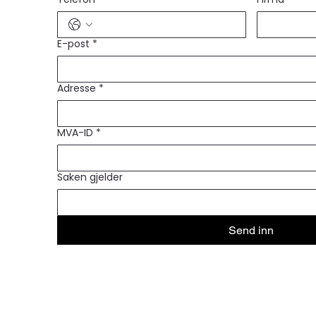
E-post
*
Adresse
*
MVA-ID
*
Saken gjelder
Send inn