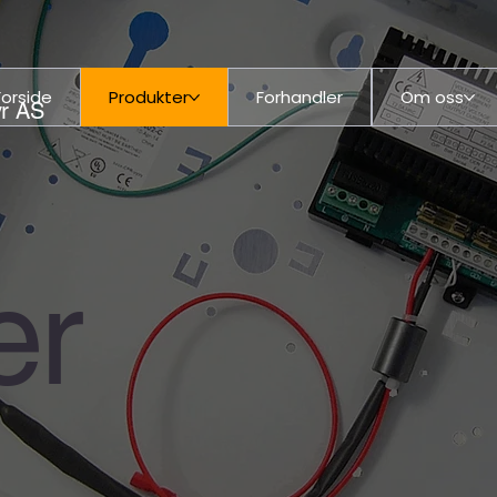
Forside
Produkter
Forhandler
Om oss
yr AS
er