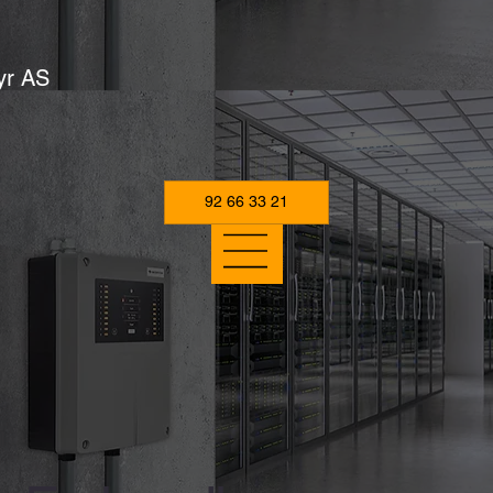
yr AS
92 66 33 21